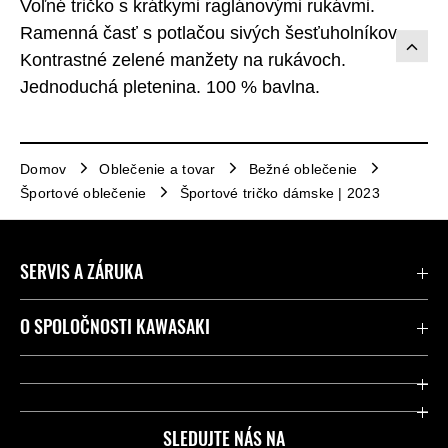
Voľné tričko s krátkymi raglánovými rukávmi.
Ramenná časť s potlačou sivých šesťuholníkov.
Kontrastné zelené manžety na rukávoch.
Jednoduchá pletenina. 100 % bavlna.
Domov
Oblečenie a tovar
Bežné oblečenie
Športové oblečenie
Športové tričko dámske | 2023
SERVIS A ZÁRUKA
Kontaktujte nás
O SPOLOČNOSTI KAWASAKI
Kawasaki Care a záruka
Spoločnosť
Legálny
Press
SLEDUJTE NÁS NA