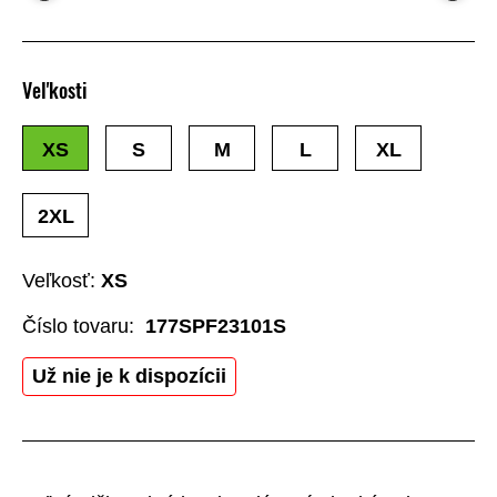
Veľkosti
XS
S
M
L
XL
2XL
Veľkosť:
XS
Číslo tovaru:
177SPF23101S
Už nie je k dispozícii