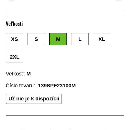
Veľkosti
XS
S
M
L
XL
2XL
Veľkosť:
M
Číslo tovaru:
139SPF23100M
Už nie je k dispozícii