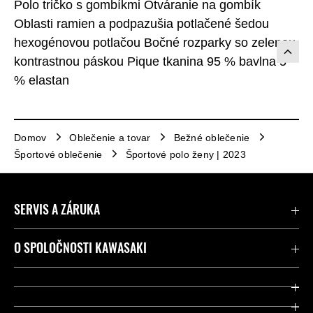
Polo tričko s gombíkmi Otváranie na gombík
Oblasti ramien a podpazušia potlačené šedou
hexogénovou potlačou Bočné rozparky so zelenou
kontrastnou páskou Pique tkanina 95 % bavlna 5
% elastan
Domov
Oblečenie a tovar
Bežné oblečenie
Športové oblečenie
Športové polo ženy | 2023
SERVIS A ZÁRUKA
Kontaktujte nás
O SPOLOČNOSTI KAWASAKI
Kawasaki Care a záruka
Spoločnosť
Legálny