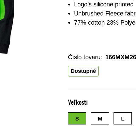
Logo’s silicone printed
Unbrushed Fleece fabr
77% cotton 23% Polye
Číslo tovaru:
166MXM26
Dostupné
Veľkosti
S
M
L