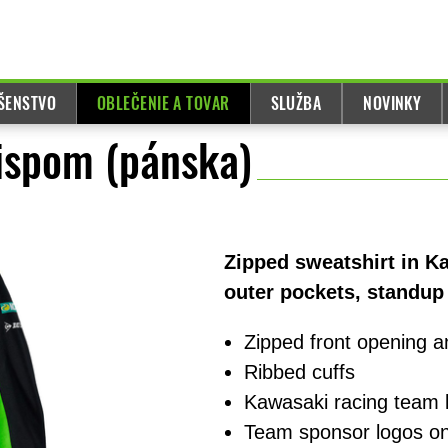
UŠENSTVO
OBLEČENIE A TOVAR
SLUŽBA
NOVINKY
ispom (pánska)
Zipped sweatshirt in 
outer pockets, standup 
Zipped front opening 
Ribbed cuffs
Kawasaki racing team 
Team sponsor logos on