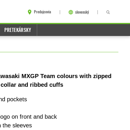
Predajcovia
slovenský
PRETEKÁRSKY
Kawasaki MXGP Team colours with zipped
collar and ribbed cuffs
and pockets
logo on front and back
 the sleeves