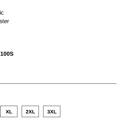
ic
ster
100S
XL
2XL
3XL