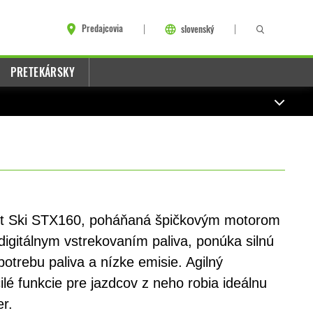
Predajcovia
slovenský
PRETEKÁRSKY
Jet Ski STX160, poháňaná špičkovým motorom
gitálnym vstrekovaním paliva, ponúka silnú
potrebu paliva a nízke emisie. Agilný
lé funkcie pre jazdcov z neho robia ideálnu
er.