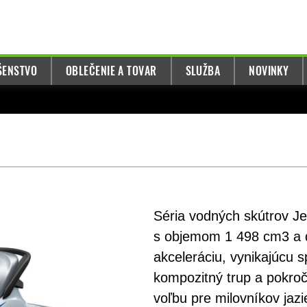
UŠENSTVO
OBLEČENIE A TOVAR
SLUŽBA
NOVINKY
Séria vodných skútrov 
s objemom 1 498 cm3 a di
akceleráciu, vynikajúcu s
kompozitný trup a pokroči
voľbu pre milovníkov jazi