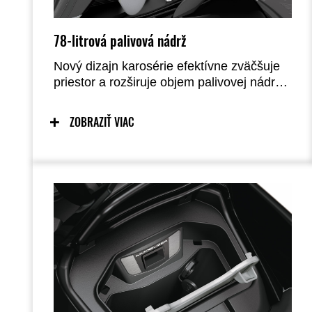
78-litrová palivová nádrž
Nový dizajn karosérie efektívne zväčšuje
priestor a rozširuje objem palivovej nádrže
zo 62 na 78 litrov, čím jej dáva najväčšiu
kapacitu vo svojej triede. V kombinácii s
ZOBRAZIŤ VIAC
vlastnosťami motora, ktoré umožňujú
dobrú spotrebu paliva, je teraz možné
jazdiť na dlhšie túry ako kedykoľvek
predtým.