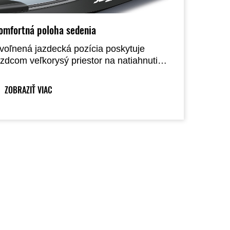
omfortná poloha sedenia
voľnená jazdecká pozícia poskytuje
azdcom veľkorysý priestor na natiahnutie
ôh, čo výrazne zlepšuje pohodlie. V
ombinácii s novo navrhnutým sedadlom
ZOBRAZIŤ VIAC
e cestovanie komfortnejšie ako predtým.