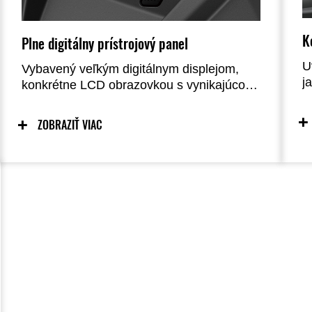
K
Plne digitálny prístrojový panel
U
Vybavený veľkým digitálnym displejom,
j
konkrétne LCD obrazovkou s vynikajúcou
n
čitateľnosťou. Uprostred nájdete rýchlomer
k
spolu s grafickým otáčkomerom. Tento
ZOBRAZIŤ VIAC
j
panel poskytuje širokú škálu informácií,
vrátane stavu paliva, aktuálnej spotreby,
počtu motohodín, teploty vody v
chladiacom systéme, vonkajšej teploty,
záznamu maximálnej rýchlosti, indikátora
úspornej jazdy a mnohých ďalších.