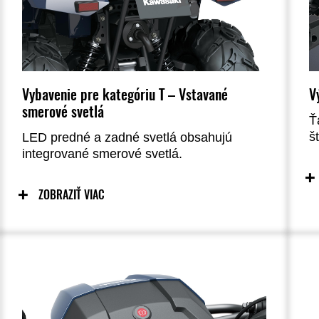
Vybavenie pre kategóriu T – Vstavané
V
smerové svetlá
Ť
š
LED predné a zadné svetlá obsahujú
p
integrované smerové svetlá.
ZOBRAZIŤ VIAC