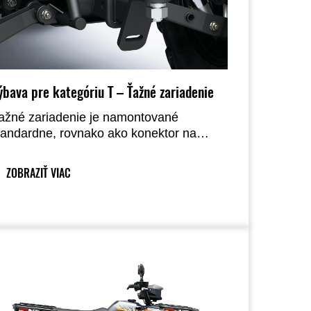
ýbava pre kategóriu T – Ťažné zariadenie
ažné zariadenie je namontované
tandardne, rovnako ako konektor na
ripojenie zadných svetiel prívesu.
ZOBRAZIŤ VIAC