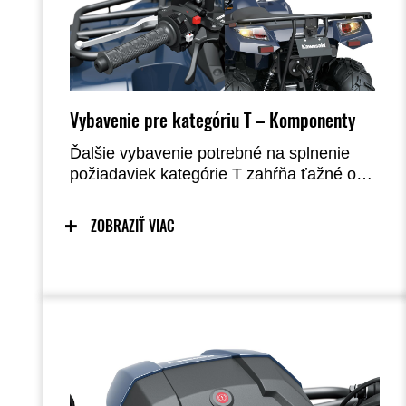
Vybavenie pre kategóriu T – Komponenty
Ďalšie vybavenie potrebné na splnenie
požiadaviek kategórie T zahŕňa ťažné oko
vo vnútri predného nárazníka, zrkadlá,
klaksón, výstražné svetlá, držiak a
ZOBRAZIŤ VIAC
osvetlenie evidenčného čísla a kontrolku
bŕzd nad prístrojovou doskou.